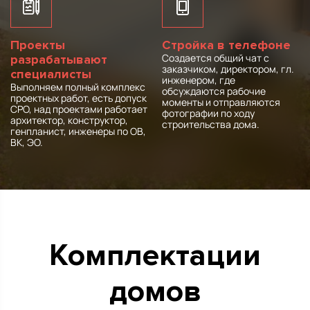
Проекты
Стройка в телефоне
Создается общий чат с
разрабатывают
заказчиком, директором, гл.
специалисты
инженером, где
Выполняем полный комплекс
обсуждаются рабочие
проектных работ, есть допуск
моменты и отправляются
СРО, над проектами работает
фотографии по ходу
архитектор, конструктор,
строительства дома.
генпланист, инженеры по ОВ,
ВК, ЭО.
Комплектации
домов