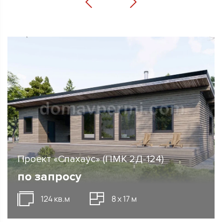
Проект «Спахаус» (ПМК 2Д-124)
по запросу
124 кв.м
8 х 17 м