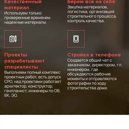
Качественный
Берем все на себя
Закупка материалов,
материал
логистика, организация
Используем только
строительного процесса,
проверенные временем
контроль качества.
надежные материалы.
Проекты
Стройка в телефоне
Создается общий чат с
разрабатывают
заказчиком, директором, гл.
специалисты
инженером, где
Выполняем полный комплекс
обсуждаются рабочие
проектных работ, есть допуск
моменты и отправляются
СРО, над проектами работает
фотографии по ходу
архитектор, конструктор,
строительства дома.
генпланист, инженеры по ОВ,
ВК, ЭО.