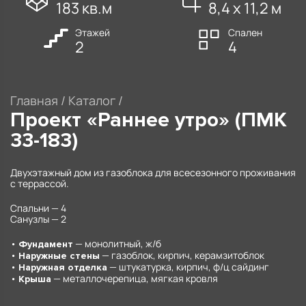
183 кв.м
8,4 х 11,2 м
Этажей
Спален
2
4
Главная
/
Каталог
/
Проект «Раннее утро» (ПМК
33-183)
Двухэтажный дом из газоблока для всесезонного проживания
с террассой.
Спальни — 4
Санузлы — 2
•
— монолитный, ж/б
Фундамент
•
— газоблок, кирпич, керамзитоблок
Наружные стены
•
— штукатурка, кирпич, ф/ц сайдинг
Наружная отделка
•
— металлочерепица, мягкая кровля
Крыша