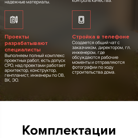
контроль качества.
надежные материалы.
Проекты
Стройка в телефоне
Создается общий чат с
разрабатывают
заказчиком, директором, гл.
специалисты
инженером, где
Выполняем полный комплекс
обсуждаются рабочие
проектных работ, есть допуск
моменты и отправляются
СРО, над проектами работает
фотографии по ходу
архитектор, конструктор,
строительства дома.
генпланист, инженеры по ОВ,
ВК, ЭО.
Комплектации