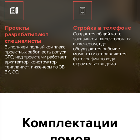
Проекты
Стройка в телефоне
Создается общий чат с
разрабатывают
заказчиком, директором, гл.
специалисты
инженером, где
Выполняем полный комплекс
обсуждаются рабочие
проектных работ, есть допуск
моменты и отправляются
СРО, над проектами работает
фотографии по ходу
архитектор, конструктор,
строительства дома.
генпланист, инженеры по ОВ,
ВК, ЭО.
Комплектации
домов