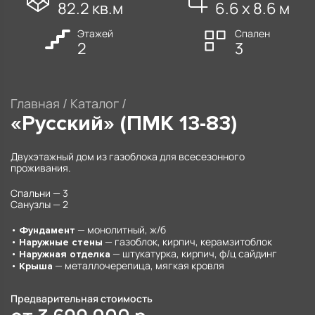
82.2 кв.м
6.6 х 8.6 м
Этажей
Спален
2
3
Главная
/
Каталог
/
«Русский» (ПМК 13-83)
Двухэтажный дом из газоблока для всесезонного
проживания.
Спальни — 3
Санузлы — 2
•
— монолитный, ж/б
Фундамент
•
— газоблок, кирпич, керамзитоблок
Наружные стены
•
— штукатурка, кирпич, ф/ц сайдинг
Наружная отделка
•
— металлочерепица, мягкая кровля
Крыша
Предварительная стоимость