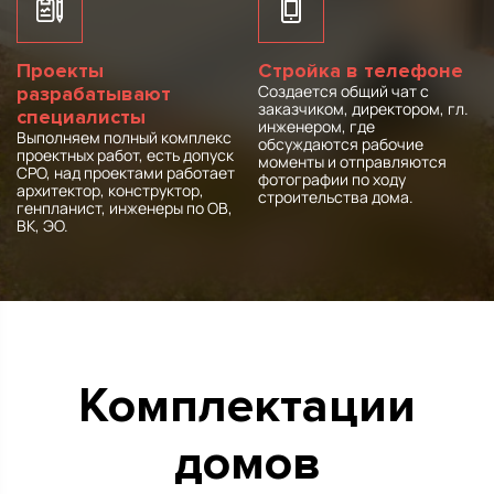
Проекты
Стройка в телефоне
Создается общий чат с
разрабатывают
заказчиком, директором, гл.
специалисты
инженером, где
Выполняем полный комплекс
обсуждаются рабочие
проектных работ, есть допуск
моменты и отправляются
СРО, над проектами работает
фотографии по ходу
архитектор, конструктор,
строительства дома.
генпланист, инженеры по ОВ,
ВК, ЭО.
Комплектации
домов