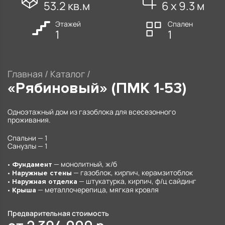
53.2 кв.м
6 х 9.3 м
Этажей
Спален
1
1
Главная
/
Каталог
/
«Рябиновый» (ПМК 1-53)
Одноэтажный дом из газоблока для всесезонного
проживания.
Спальни — 1
Санузлы — 1
— монолитный, ж/б
• Фундамент
— газоблок, кирпич, керамзитоблок
• Наружные стены
— штукатурка, кирпич, ф/ц сайдинг
• Наружная отделка
— металлочерепица, мягкая кровля
• Крыша
Предварительная стоимость