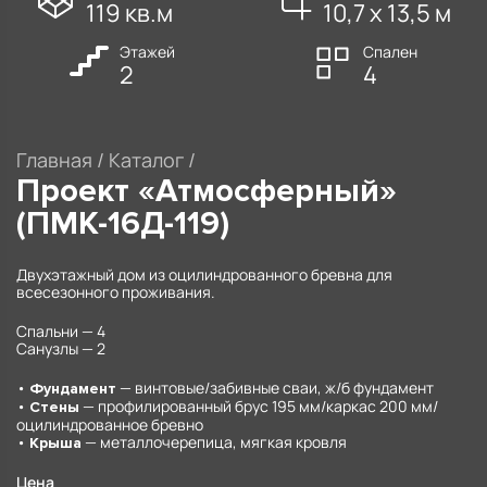
119 кв.м
10,7 х 13,5 м
Этажей
Спален
2
4
Главная
/
Каталог
/
Проект «Атмосферный»
(ПМК-16Д-119)
Двухэтажный дом из оцилиндрованного бревна для
всесезонного проживания.
Спальни — 4
Санузлы — 2
•
— винтовые/забивные сваи, ж/б фундамент
Фундамент
•
— профилированный брус 195 мм/каркас 200 мм/
Стены
оцилиндрованное бревно
•
— металлочерепица, мягкая кровля
Крыша
Цена