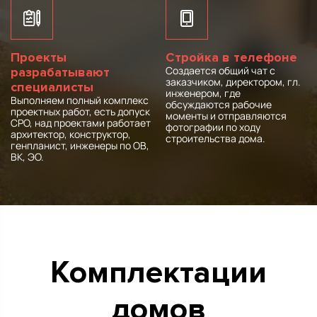
Проекты
Стройка в телефоне
Создается общий чат с
разрабатывают
заказчиком, директором, гл.
специалисты
инженером, где
Выполняем полный комплекс
обсуждаются рабочие
проектных работ, есть допуск
моменты и отправляются
СРО, над проектами работает
фотографии по ходу
архитектор, конструктор,
строительства дома.
генпланист, инженеры по ОВ,
ВК, ЭО.
Комплектации
домов