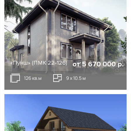
«Пунш» (ПМК 22-126)
от
5 670 000
р.
126 кв.м
9 х 10.5 м