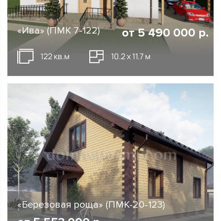
«Ива» (ПМК 7-122)
от
5 490 000
р.
122 кв.м
10.2 х 11.7 м
«Березовая роща» (ПМК-20-123)