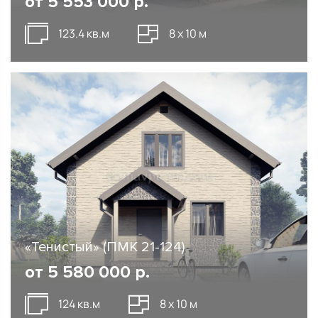
от
5 553 000
р.
123.4 кв.м
8 х 10 м
«Тенистый» (ПМК 21-124)
от
5 580 000
р.
124 кв.м
8 х 10 м