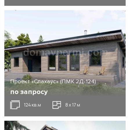
Проект «Спахаус» (ПМК 2Д-124)
по запросу
124 кв.м
8 х 17 м